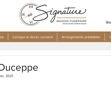
Bo
pos
Lorsque le décès survient
Arrangements préalables
C
s Duceppe
éc. 2021