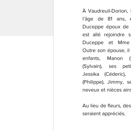
À Vaudreuil-Dorion,
l’âge de 81 ans, e
Duceppe époux de M
est allé rejoindre 
Duceppe et Mme Ma
Outre son épouse, il 
enfants, Manon (
(Sylvain), ses peti
Jessika (Céderic), 
(Philippe), Jimmy, s
neveux et nièces ain
Au lieu de fleurs, de
seraient appréciés.