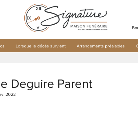
Bo
pos
Lorsque le décès survient
Arrangements préalables
C
ne Deguire Parent
anv. 2022