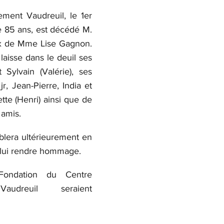
ment Vaudreuil, le 1er 
e 85 ans, est décédé M. 
ux de Mme Lise Gagnon. 
laisse dans le deuil ses 
t Sylvain (Valérie), ses 
jr, Jean-Pierre, India et 
te (Henri) ainsi que de 
 amis.
blera ultérieurement en 
e lui rendre hommage.
ndation du Centre 
audreuil seraient 