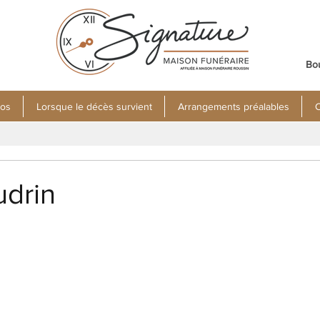
Bo
pos
Lorsque le décès survient
Arrangements préalables
C
udrin