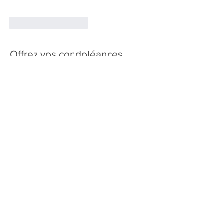
J'aime
Répondre
Offrez vos condoléances