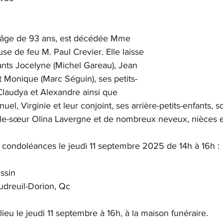
l’âge de 93 ans, est décédée Mme 
se de feu M. Paul Crevier. Elle laisse 
ants Jocelyne (Michel Gareau), Jean 
 Monique (Marc Séguin), ses petits-
Claudya et Alexandre ainsi que 
l, Virginie et leur conjoint, ses arrière-petits-enfants, s
elle-sœur Olina Lavergne et de nombreux neveux, nièces e
s condoléances le jeudi 11 septembre 2025 de 14h à 16h :
ssin
audreuil-Dorion, Qc
eu le jeudi 11 septembre à 16h, à la maison funéraire.