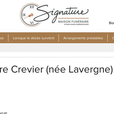
Bo
pos
Lorsque le décès survient
Arrangements préalables
C
re Crevier (née Lavergne)
evue