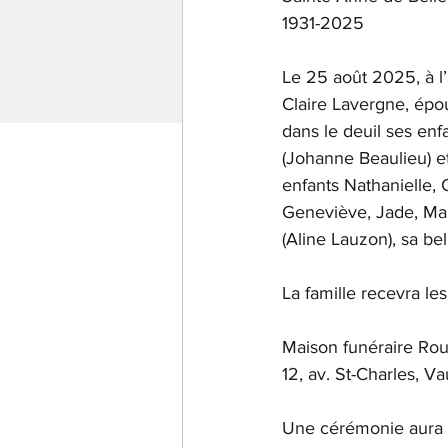
1931-2025
Le 25 août 2025, à 
Claire Lavergne, épou
dans le deuil ses enf
(Johanne Beaulieu) et
enfants Nathanielle, 
Geneviève, Jade, Manue
(Aline Lauzon), sa b
La famille recevra le
Maison funéraire Rou
12, av. St-Charles, V
Une cérémonie aura li