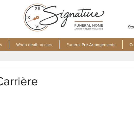
Sto
s
When death occurs
Funeral Pre-Arrangements
Cr
arrière