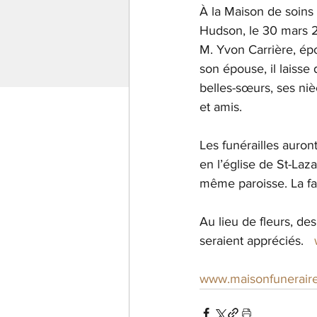
À la Maison de soins 
Hudson, le 30 mars 2
M. Yvon Carrière, é
son épouse, il laisse 
belles-sœurs, ses ni
et amis.
Les funérailles auront
en l’église de St-Laz
même paroisse. La fam
Au lieu de fleurs, de
seraient appréciés. 
www.maisonfunerair