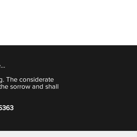
e…
ng. The considerate
the sorrow and shall
-5363