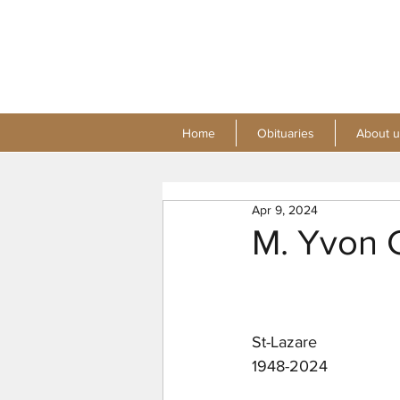
Home
Obituaries
About u
Apr 9, 2024
M. Yvon C
St-Lazare
1948-2024