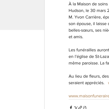
À la Maison de soins 
Hudson, le 30 mars 2
M. Yvon Carrière, é
son épouse, il laisse 
belles-sœurs, ses ni
et amis.
Les funérailles auront
en l’église de St-Laz
même paroisse. La fam
Au lieu de fleurs, de
seraient appréciés. 
www.maisonfunerair