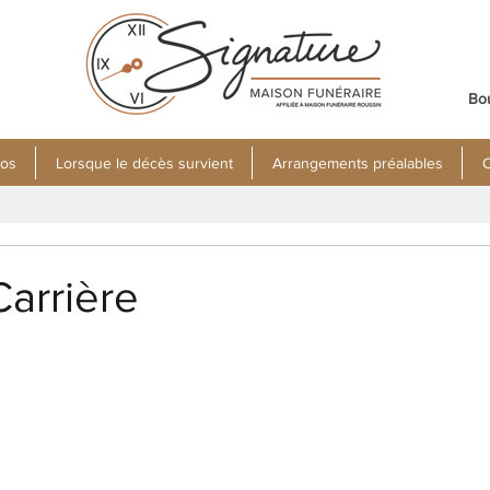
Bo
pos
Lorsque le décès survient
Arrangements préalables
C
arrière