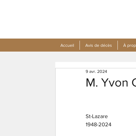
Accueil
Avis de décès
À pro
9 avr. 2024
M. Yvon C
St-Lazare
1948-2024