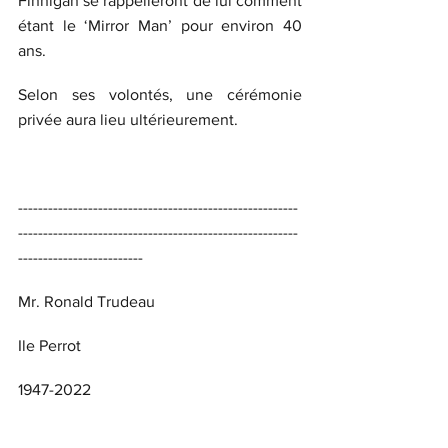
Finnigan se rappelleront de lui comment 
étant le ‘Mirror Man’ pour environ 40 
ans.
Selon ses volontés, une cérémonie 
privée aura lieu ultérieurement.
--------------------------------------------------------
--------------------------------------------------------
-------------------------
Mr. Ronald Trudeau
Ile Perrot
1947-2022