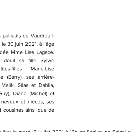
palliatifs de Vaudreuil-
e 30 juin 2021, à l’âge 
édée Mme Lise Lagacé. 
 deuil sa fille Sylvie 
es-filles Marie-Lise 
e (Barry), ses arrière-
 Malik, Silas et Dahlia, 
uy), Diane (Michel) et 
 neveux et nièces, ses 
t cousines ainsi que de 