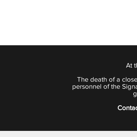
At 
The death of a close
personnel of the Sign
g
Contac