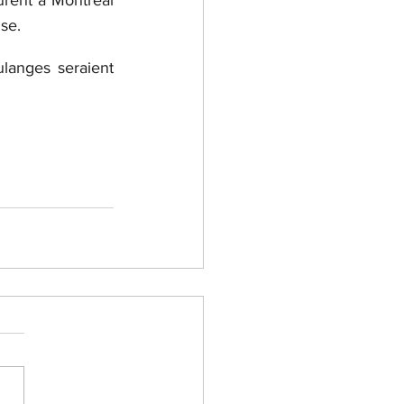
urent à Montréal 
se.
langes seraient 