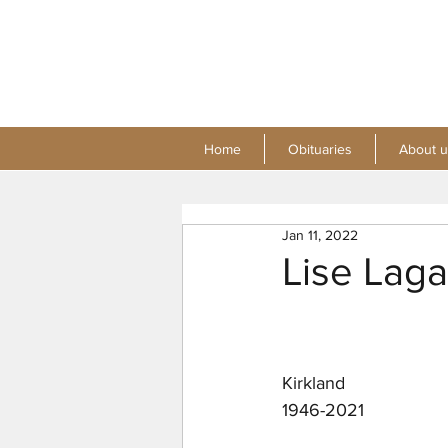
Home
Obituaries
About u
Jan 11, 2022
Lise Lag
Kirkland
1946-2021