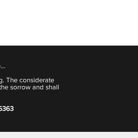
e…
ng. The considerate
the sorrow and shall
-5363