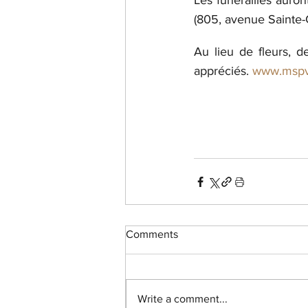
Les funérailles auron
(805, avenue Sainte-C
Au lieu de fleurs, d
appréciés. 
www.mspv
Comments
Write a comment...