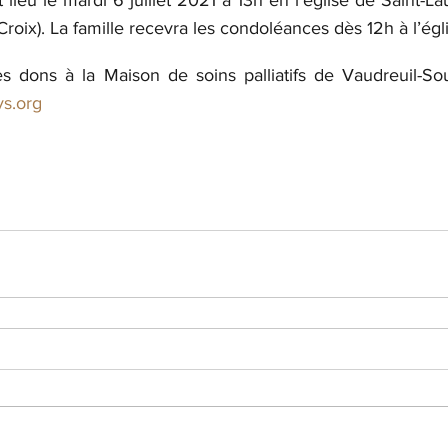
t lieu le mardi 6 juillet 2021 à 13h en l’église de Saint-La
roix). La famille recevra les condoléances dès 12h à l’égli
es dons à la Maison de soins palliatifs de Vaudreuil-Sou
s.org