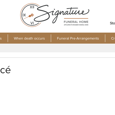
Sto
s
When death occurs
Funeral Pre-Arrangements
Cr
acé